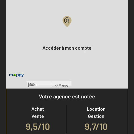
Parlons de vous, parlons biens
Votre compte :
Accéder à mon compte
500 m
©
Mappy
Votre agence est notée
Achat
Location
Vente
Gestion
9,5
/
10
9,7/10