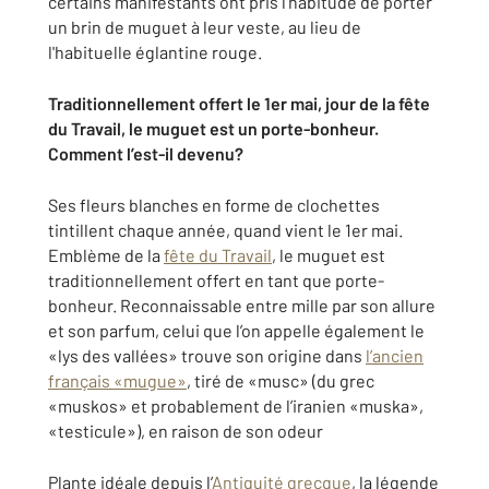
certains manifestants ont pris l'habitude de porter
un brin de muguet à leur veste, au lieu de
l'habituelle églantine rouge.
Traditionnellement offert le 1er mai, jour de la fête
du Travail, le muguet est un porte-bonheur.
Comment l’est-il devenu?
Ses fleurs blanches en forme de clochettes
tintillent chaque année, quand vient le 1er mai.
Emblème de la
fête du Travail
, le muguet est
traditionnellement offert en tant que porte-
bonheur. Reconnaissable entre mille par son allure
et son parfum, celui que l’on appelle également le
«lys des vallées» trouve son origine dans
l’ancien
français «mugue»
, tiré de «musc» (du grec
«muskos» et probablement de l’iranien «muska»,
«testicule»), en raison de son odeur
Plante idéale depuis l’
Antiquité grecque
, la légende