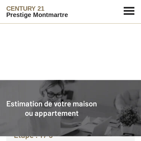
CENTURY 21
Prestige Montmartre
Agence immobilière
Vendre avec CENTURY 21 Prestige Montmartre
Estimation de votre maison
Faire estimer son bien avec
ou appartement
CENTURY 21 :
Etape :
1
/ 5