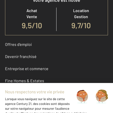
Votre agence est notée
Achat
Location
Vente
Gestion
9,5
/
10
9,7/10
Offres d'emploi
Devenir franchisé
Entreprise et commerce
Fine Homes & Estates
À propos
International