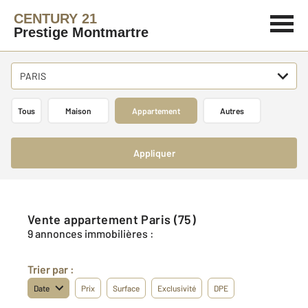
CENTURY 21
Prestige Montmartre
PARIS
Tous
Maison
Appartement
Autres
Appliquer
Vente appartement Paris (75)
9 annonces immobilières :
Trier par :
Date
Prix
Surface
Exclusivité
DPE