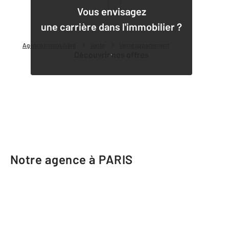
1
Vous envisagez
une carrière dans l'immobilier ?
Agence immobilière
Vente
Vente appartement
Découvrir nos offres
Notre agence à PARIS