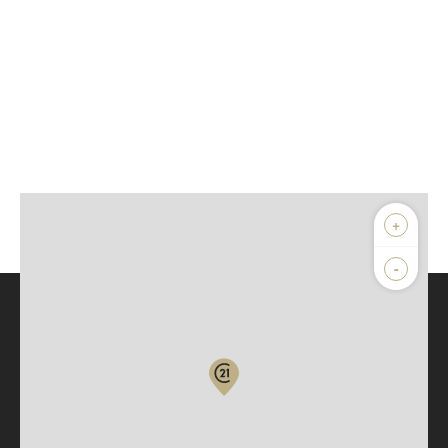
+
-
Parlons de vous, parlons biens
Votre compte :