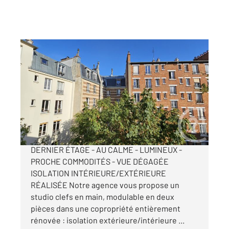
PARIS 75018
2
24,24 m
, 1 pièce
Ref : 13626
Appartement Studio à vendre
309 000 €
PARIS XVIIIe - STUDIO - REFAIT À NEUF -
DERNIER ÉTAGE - AU CALME - LUMINEUX -
PROCHE COMMODITÉS - VUE DÉGAGÉE
ISOLATION INTÉRIEURE/EXTÉRIEURE
RÉALISÉE Notre agence vous propose un
studio clefs en main, modulable en deux
pièces dans une copropriété entièrement
rénovée : isolation extérieure/intérieure ...