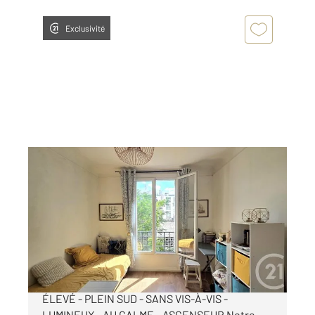
Exclusivité
PARIS 75018
2
14,69 m
, 1 pièce
Ref : 14025
Appartement Studio à vendre
170 000 €
PARIS XVIIIe - RUE CAULAINCOURT - ÉTAGE
ÉLEVÉ - PLEIN SUD - SANS VIS-À-VIS -
LUMINEUX - AU CALME - ASCENSEUR Notre