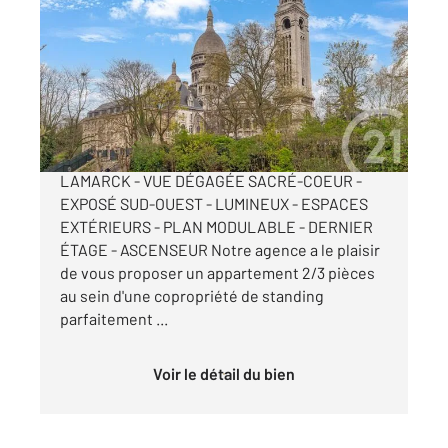
2
55,52 m
, 2 pièces
Ref : 14034
Appartement 2/3 Pièces à vendre
830 000 €
PARIS XVIIIe - MONTMARTRE - HAUT RUE
LAMARCK - VUE DÉGAGÉE SACRÉ-COEUR -
EXPOSÉ SUD-OUEST - LUMINEUX - ESPACES
EXTÉRIEURS - PLAN MODULABLE - DERNIER
ÉTAGE - ASCENSEUR Notre agence a le plaisir
de vous proposer un appartement 2/3 pièces
au sein d'une copropriété de standing
parfaitement ...
Voir le détail du bien