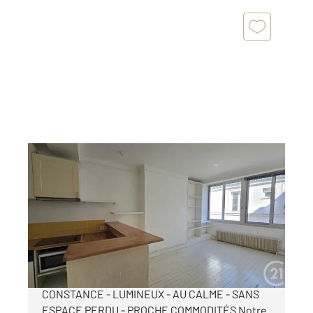
PARIS 75018
2
39,30 m
, 2 pièces
Ref : 14051
Appartement 2 Pièces à vendre
434 000 €
PARIS XVIIIe - MONTMARTRE - RUE
CONSTANCE - LUMINEUX - AU CALME - SANS
ESPACE PERDU - PROCHE COMMODITÉS Notre