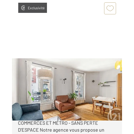
Exclusivité
PARIS 75018
2
40,13 m
, 2 pièces
Ref : 14024
Appartement 2 Pièces à vendre
450 000 €
PARIS XVIIIe - RUE FRANCOEUR - PROCHE
COMMERCES ET MÉTRO - SANS PERTE
D'ESPACE Notre agence vous propose un