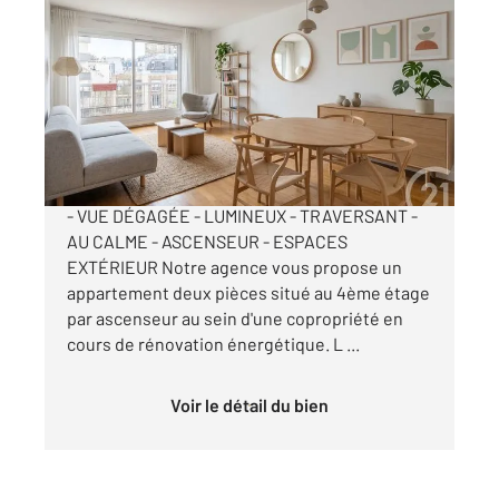
PARIS 75018
2
46,93 m
, 2 pièces
Ref : 14014
Appartement 2 Pièces à vendre
350 000 €
PARIS XVIIIe - RUE BELLIARD - SANS VIS-À-VIS
- VUE DÉGAGÉE - LUMINEUX - TRAVERSANT -
AU CALME - ASCENSEUR - ESPACES
EXTÉRIEUR Notre agence vous propose un
appartement deux pièces situé au 4ème étage
par ascenseur au sein d'une copropriété en
cours de rénovation énergétique. L ...
Voir le détail du bien