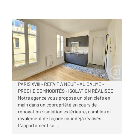
PARIS 75018
2
27,33 m
, 2 pièces
Ref : 13625
Appartement 2 Pièces à vendre
330 000 €
Visiter le site dédié
PARIS XVIII - REFAIT À NEUF - AU CALME -
PROCHE COMMODITÉS - ISOLATION RÉALISÉE
Notre agence vous propose un bien clefs en
main dans un copropriété en cours de
rénovation : isolation extérieure, combles et
ravalement de façade cour déjà réalisés
L'appartement se ...