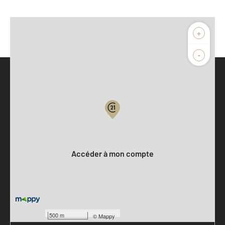
+
-
Parlons de vous, parlons biens
Votre compte :
Accéder à mon compte
500 m
©
Mappy