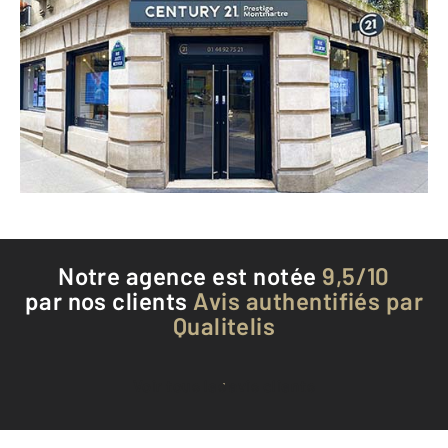
CENTURY 21 Prestige Montmartre
56 rue Caulaincourt
PARIS - 75018
Envoyer un message
Téléphoner à l'agence
Notre agence est notée
9,5/10
par nos clients
Avis authentifiés par
Qualitelis
Voir tous les avis clients