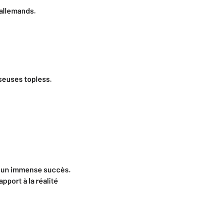
 allemands.
seuses topless.
t un immense succès.
pport à la réalité