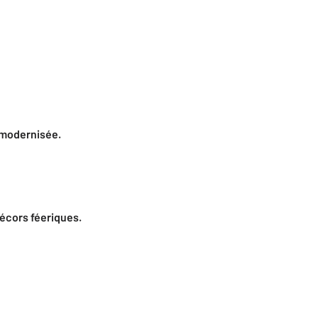
e modernisée.
écors féeriques.