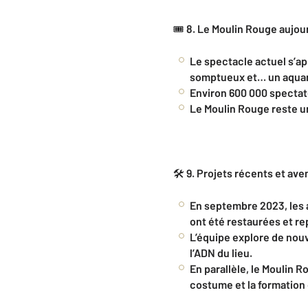
🎟️
8. Le Moulin Rouge aujou
Le spectacle actuel s’ap
somptueux et… un aquar
Environ 600 000 spectate
Le Moulin Rouge reste un
🛠️
9. Projets récents et ave
En septembre 2023, les a
ont été restaurées et r
L’équipe explore de nouv
l’ADN du lieu.
En parallèle, le Moulin 
costume et la formation 