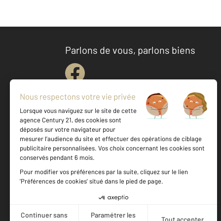
Parlons de vous, parlons biens
Votre agence est notée
Achat
Location
Vente
Gestion
9,5
/
10
9,7/10