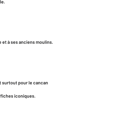
le.
e et à ses anciens moulins.
t surtout pour le cancan
ffiches iconiques.