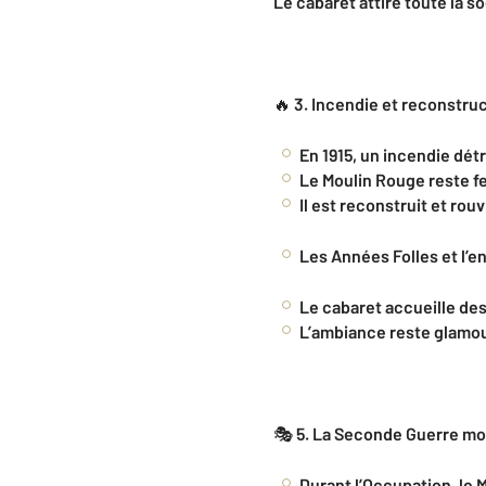
Le cabaret attire toute la so
🔥
3. Incendie et reconstruc
En 1915, un incendie détr
Le Moulin Rouge reste f
Il est reconstruit et ro
Les Années Folles et l’
Le cabaret accueille des
L’ambiance reste glamou
🎭
5. La Seconde Guerre mo
Durant l’Occupation, le M