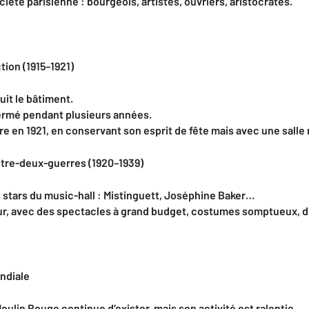
ciété parisienne : bourgeois, artistes, ouvriers, aristocrates.
tion (1915–1921)
uit le bâtiment.
ermé pendant plusieurs années.
uvre en 1921, en conservant son esprit de fête mais avec une sall
entre-deux-guerres (1920–1939)
 stars du music-hall : Mistinguett, Joséphine Baker…
r, avec des spectacles à grand budget, costumes somptueux, d
ndiale
oulin Rouge continue d’exister, mais son activité est ralentie.